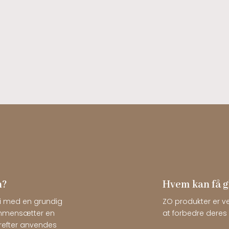
h?
Hvem kan få g
vi med en grundig
ZO produkter er ve
sammensætter en
at forbedre deres 
erefter anvendes