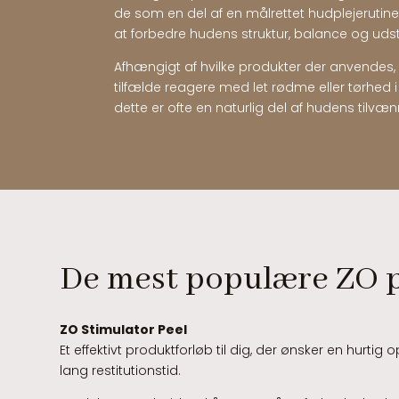
de som en del af en målrettet hudplejerutin
at forbedre hudens struktur, balance og udst
Afhængigt af hvilke produkter der anvendes,
tilfælde reagere med let rødme eller tørhed i
dette er ofte en naturlig del af hudens tilvæn
De mest populære ZO 
ZO Stimulator Peel
Et effektivt produktforløb til dig, der ønsker en hurtig
lang restitutionstid.