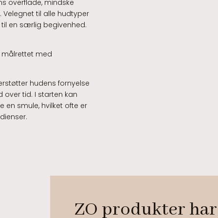
s overflade, mindske
Velegnet til alle hudtyper
 til en særlig begivenhed.
de målrettet med
erstøtter hudens fornyelse
 over tid. I starten kan
 en smule, hvilket ofte er
edienser.
ZO produkter har