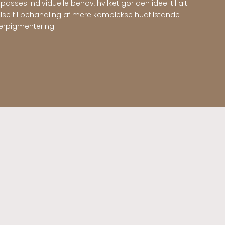
passes individuelle behov, hvilket gør den ideel til alt
else til behandling af mere komplekse hudtilstande
rpigmentering.