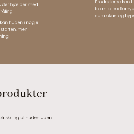
Produkterne kan til
e, der hjælper med
fra mild hudforny
råling.
som akne og hype
 kan huden i nogle
 starten, men
ning.
produkter
 opfriskning af huden uden