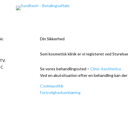
ic
Din Sikkerhed
Som kosmetisk klinik er vi registeret ved Styrelse
 TV.
 C
Se vores behandlingssted –
Clinic Aesthetica
Ved en akutsituation efter en behandling kan de
 01
Cookiepolitik
335
Fortrolighedserklæring
sregisteret