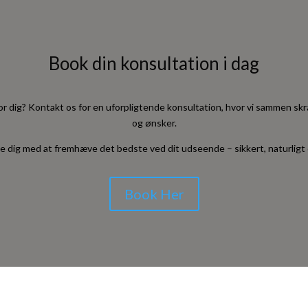
Book din konsultation i dag
or dig? Kontakt os for en uforpligtende konsultation, hvor vi sammen skr
og ønsker.
e dig med at fremhæve det bedste ved dit udseende – sikkert, naturligt 
Book Her