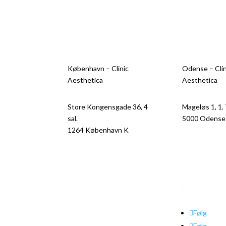
København – Clinic
Odense – Clin
Aesthetica
Aesthetica
Store Kongensgade 36, 4
Mageløs 1, 1.
sal.
5000 Odense
1264 København K
+45 69 13 40
+45 31 10 11 45
CVR –
37006
CVR –
39123452
Se
Se
autorisation
autorisationsregisteret
Følg
Følg