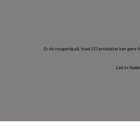
Er du nysgerrig på, hvad ZO produkter kan gøre f
Lad os hjælp