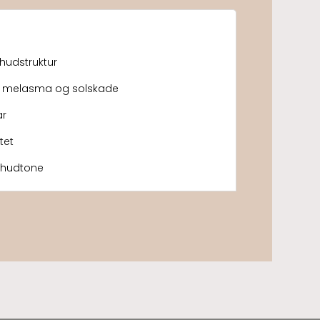
 hudstruktur
m melasma og solskade
ar
tet
e hudtone