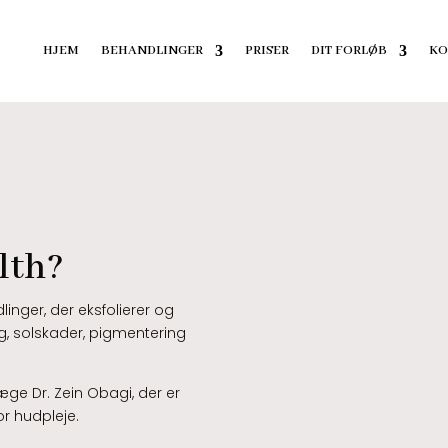
HJEM
BEHANDLINGER
PRISER
DIT FORLØB
KO
lth?
inger, der eksfolierer og
g, solskader, pigmentering
e Dr. Zein Obagi, der er
or hudpleje.