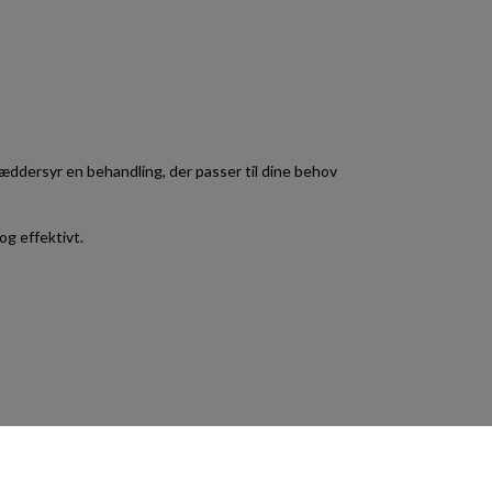
æddersyr en behandling, der passer til dine behov
og effektivt.