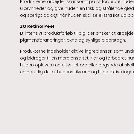
Produkterne arbejder skånsomt på at forbedre huden
ujævnheder og give huden en frisk og strålende glød. 
og særligt oplagt, når huden skal se ekstra flot ud op
ZO Retinol Peel
Et intensivt produktforløb til dig, der ønsker at arbej
pigmentforandringer, akne og synlige alderstegn.
Produkterne indeholder aktive ingredienser, som und
og bidrager til en mere ensartet, klar og forbedret hud
huden opleves mere tør, let rød eller begynde at skalle
en naturlig del af hudens tilvænning til de aktive ingr