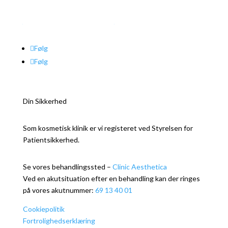
CVR –
37006335
Se autorisationsregisteret
Følg
Følg
Din Sikkerhed
Som kosmetisk klinik er vi registeret ved Styrelsen for
Patientsikkerhed.
Se vores behandlingssted –
Clinic Aesthetica
Ved en akutsituation efter en behandling kan der ringes
på vores akutnummer:
69 13 40 01
Cookiepolitik
Fortrolighedserklæring