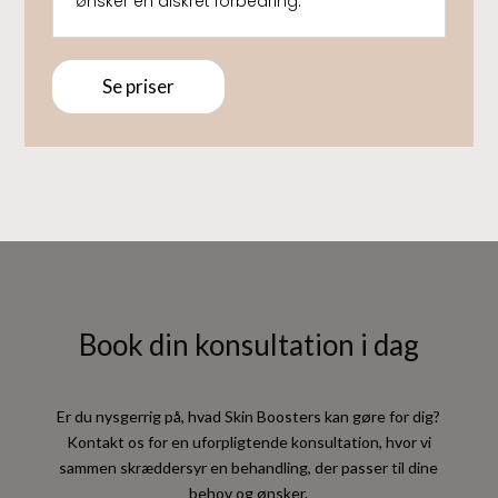
ønsker en diskret forbedring.
Se priser
Book din konsultation i dag
Er du nysgerrig på, hvad Skin Boosters kan gøre for dig?
Kontakt os for en uforpligtende konsultation, hvor vi
sammen skræddersyr en behandling, der passer til dine
behov og ønsker.