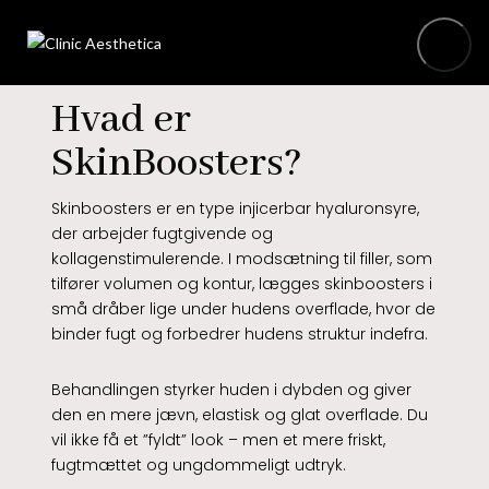
Hvad er
Hjem
SkinBoosters?
Behandlinger
Skinboosters er en type injicerbar hyaluronsyre,
Priser
der arbejder fugtgivende og
Dit
kollagenstimulerende
. I modsætning til filler, som
forløb
tilfører volumen og kontur, lægges skinboosters i
Kontakt
små dråber lige under hudens overflade, hvor de
binder fugt og forbedrer hudens struktur indefra.
Behandlingen styrker huden i dybden og giver
den en mere jævn, elastisk og glat overflade
. Du
vil ikke få et ”fyldt” look – men et mere friskt,
fugtmættet og ungdommeligt udtryk.