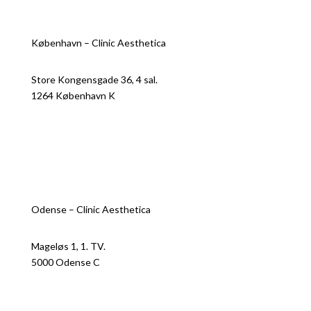
København – Clinic Aesthetica
Store Kongensgade 36, 4 sal.
1264 København K
+45 31 10 11 45
CVR –
39123452
Se autorisationsregisteret
Odense – Clinic Aesthetica
Mageløs 1, 1. TV.
5000 Odense C
+45 69 13 40 01